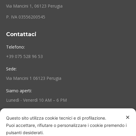
Via Mancini 1, 06123 Perugia
P. IVA 03556200545
Contattaci
Telefono:
+39 075 528 96 53
Sede:
Via Mancini 1 06123 Perugia
Siamo aperti:
Lunedì - Venerdì 10 AM – 6 PM
Area Personale e Info
✕
Questo sito utilizza cookie tecnici e di profilazione.
Puoi accettare, rifiutare o personalizzare i cookie premendo i
Il mio account
pulsanti desiderati.