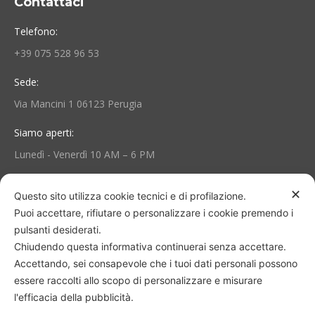
Contattaci
Telefono:
+39 075 528 96 53
Sede:
Via Mancini 1 06123 Perugia
Siamo aperti:
Lunedì - Venerdì 10 AM – 6 PM
Area Personale e Info
✕
Questo sito utilizza cookie tecnici e di profilazione.
Puoi accettare, rifiutare o personalizzare i cookie premendo i
Il mio account
pulsanti desiderati.
Chiudendo questa informativa continuerai senza accettare.
Termini e Condizioni
Accettando, sei consapevole che i tuoi dati personali possono
essere raccolti allo scopo di personalizzare e misurare
Consegna e reso
l'efficacia della pubblicità.