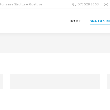
iturismi e Strutture Ricettive
075 528 96 53
HOME
SPA DESIG