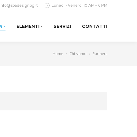
info@spadesignpg.it
Lunedì - Venerdì 10 AM – 6 PM
N
ELEMENTI
SERVIZI
CONTATTI
You are here:
Home
Chi siamo
Partners