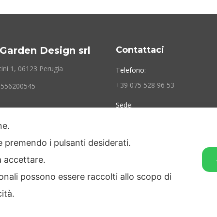
Garden Design srl
Contattaci
ini 1, 06123 Perugia
Telefono:
+39 075 528 96 53
03556200545
Sede:
Via Mancini 1 06123 Perugia
one.
Siamo aperti:
ie premendo i pulsanti desiderati.
Lunedì - Venerdì 10 AM – 6 PM
a accettare.
onali possono essere raccolti allo scopo di
cità.