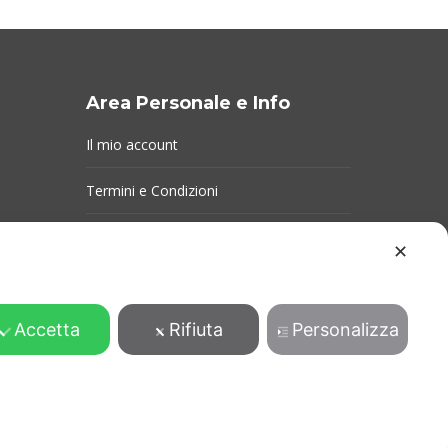
Area Personale e Info
Il mio account
Termini e Condizioni
Consegna e reso
✕
Privacy Policy
Accetta
Rifiuta
Personalizza
Cookie Policy
© Pool Garden Design 2021 - Tutti i diritti riservati