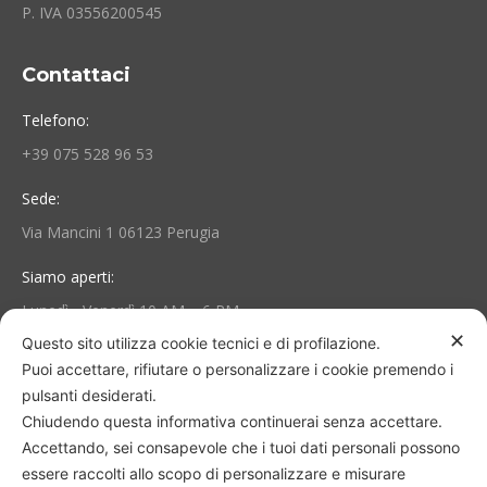
P. IVA 03556200545
Contattaci
Telefono:
+39 075 528 96 53
Sede:
Via Mancini 1 06123 Perugia
Siamo aperti:
Lunedì - Venerdì 10 AM – 6 PM
✕
Questo sito utilizza cookie tecnici e di profilazione.
Puoi accettare, rifiutare o personalizzare i cookie premendo i
Area Personale e Info
pulsanti desiderati.
Il mio account
Chiudendo questa informativa continuerai senza accettare.
Accettando, sei consapevole che i tuoi dati personali possono
Termini e Condizioni
essere raccolti allo scopo di personalizzare e misurare