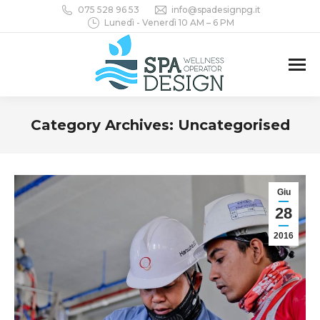
075 528 96 53
info@spadesignpg.it
Lunedì - Venerdì 10 AM – 6 PM
Category Archives:
Uncategorised
You are here:
Giu
28
2016