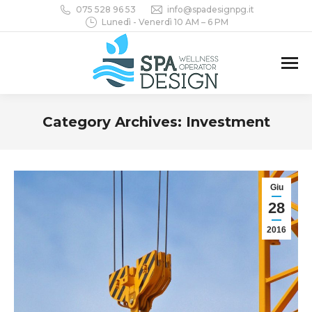
075 528 96 53
info@spadesignpg.it
Lunedì - Venerdì 10 AM – 6 PM
Category Archives:
Investment
You are here:
Giu
28
2016