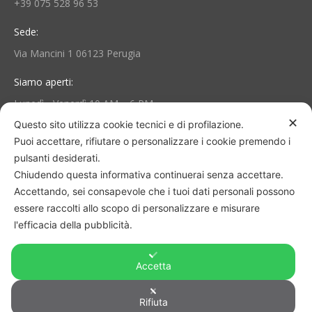
+39 075 528 96 53
Sede:
Via Mancini 1 06123 Perugia
Siamo aperti:
Lunedì - Venerdì 10 AM – 6 PM
✕
Questo sito utilizza cookie tecnici e di profilazione.
Puoi accettare, rifiutare o personalizzare i cookie premendo i
Area Personale e Info
pulsanti desiderati.
Il mio account
Chiudendo questa informativa continuerai senza accettare.
Accettando, sei consapevole che i tuoi dati personali possono
Termini e Condizioni
essere raccolti allo scopo di personalizzare e misurare
l'efficacia della pubblicità.
Consegna e reso
Accetta
Privacy Policy
Cookie Policy
Rifiuta