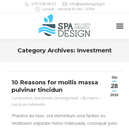
075 528 96 53
info@spadesignpg.it
Lunedì - Venerdì 10 AM – 6 PM
Category Archives:
Investment
You are here:
Giu
10 Reasons for mollis massa
28
pulvinar tincidun
2016
Construction
,
Investment
,
Uncategorised
By
mauro
Lascia un commento
Pharetra dui risus, sed elementum urna facilisis eu.
Vestibulum vulputate metus malesuada, consequat justo