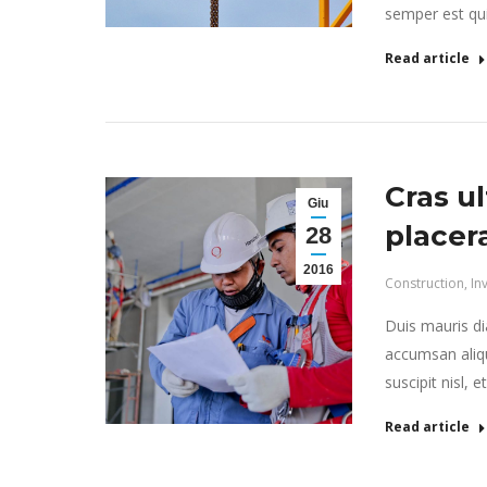
semper est quis
Read article
Cras ul
Giu
placer
28
2016
Construction
,
In
Duis mauris dia
accumsan aliqu
suscipit nisl, 
Read article