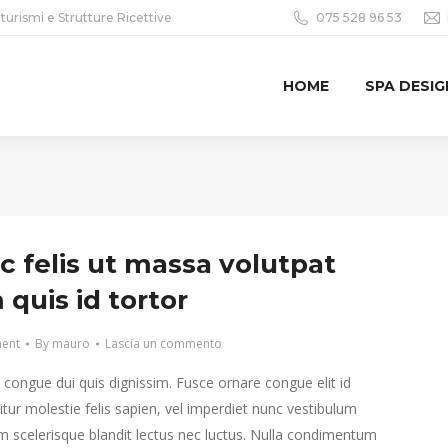
iturismi e Strutture Ricettive
075 528 96 53
HOME
SPA DESIG
c felis ut massa volutpat
quis id tortor
ment
By
mauro
Lascia un commento
e congue dui quis dignissim. Fusce ornare congue elit id
tur molestie felis sapien, vel imperdiet nunc vestibulum
m scelerisque blandit lectus nec luctus. Nulla condimentum