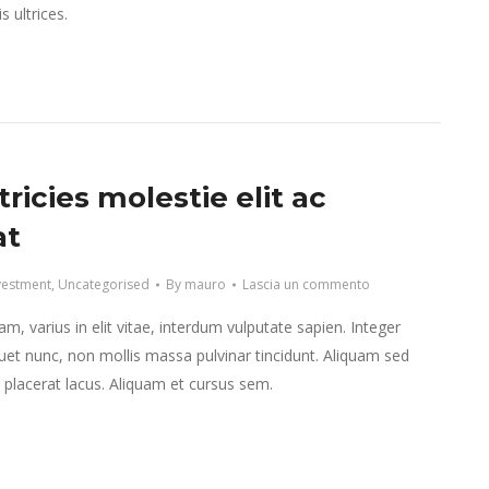
 ultrices.
tricies molestie elit ac
at
vestment
,
Uncategorised
By
mauro
Lascia un commento
m, varius in elit vitae, interdum vulputate sapien. Integer
et nunc, non mollis massa pulvinar tincidunt. Aliquam sed
et placerat lacus. Aliquam et cursus sem.