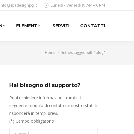
info@spadesignpg.it
Lunedì - Venerdì 10 AM – 6 PM
N
ELEMENTI
SERVIZI
CONTATTI
You are here:
Home
Entries tagged with "blog"
Hai bisogno di supporto?
Puoi richiedere informazioni tramite il
seguente modulo di contatto; il nostro staff ti
risponderà in tempi brevi.
(*) Campo obbligatorio
Nome *