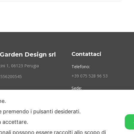
Garden Design srl
Contattaci
ini 1, 06123 Perugia
Telefono:
+39 075 528 96 53
03556200545
Sede:
Via Mancini 1 06123 Perugia
one.
Siamo aperti:
ie premendo i pulsanti desiderati.
Lunedì - Venerdì 10 AM – 6 PM
a accettare.
onali possono essere raccolti allo scopo di