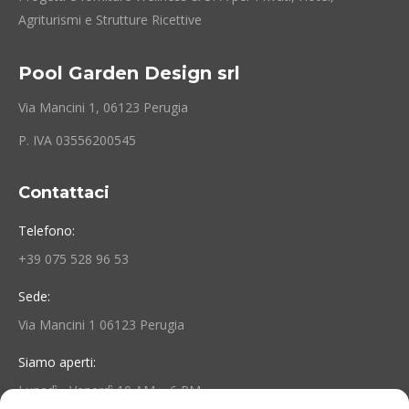
Agriturismi e Strutture Ricettive
Pool Garden Design srl
Via Mancini 1, 06123 Perugia
P. IVA 03556200545
Contattaci
Telefono:
+39 075 528 96 53
Sede:
Via Mancini 1 06123 Perugia
Siamo aperti:
Lunedì - Venerdì 10 AM – 6 PM