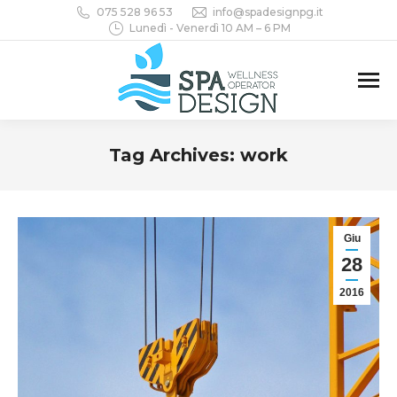
075 528 96 53
info@spadesignpg.it
Lunedì - Venerdì 10 AM – 6 PM
Tag Archives:
work
You are here:
Giu
28
2016