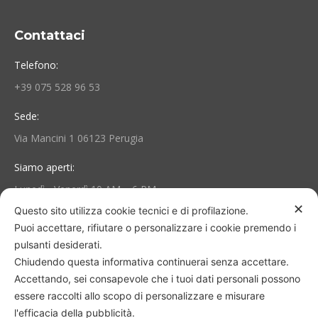
Contattaci
Telefono:
+39 075 528 96 53
Sede:
Via Mancini 1 06123 Perugia
Siamo aperti:
Lunedì - Venerdì 10 AM – 6 PM
✕
Questo sito utilizza cookie tecnici e di profilazione.
Puoi accettare, rifiutare o personalizzare i cookie premendo i
Area Personale e Info
pulsanti desiderati.
Il mio account
Chiudendo questa informativa continuerai senza accettare.
Accettando, sei consapevole che i tuoi dati personali possono
Termini e Condizioni
essere raccolti allo scopo di personalizzare e misurare
l'efficacia della pubblicità.