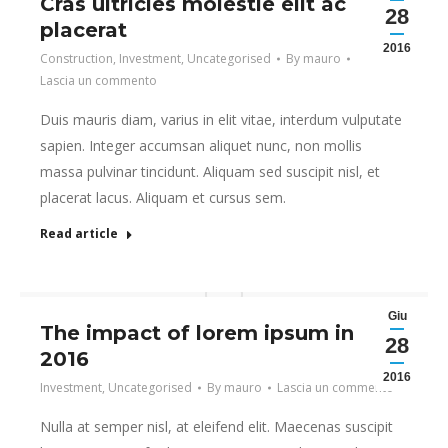
Cras ultricies molestie elit ac
28
placerat
2016
Construction
,
Investment
,
Uncategorised
By
mauro
Lascia un commento
Duis mauris diam, varius in elit vitae, interdum vulputate
sapien. Integer accumsan aliquet nunc, non mollis
massa pulvinar tincidunt. Aliquam sed suscipit nisl, et
placerat lacus. Aliquam et cursus sem.
Read article
Giu
The impact of lorem ipsum in
28
2016
2016
Investment
,
Uncategorised
By
mauro
Lascia un commento
Nulla at semper nisl, at eleifend elit. Maecenas suscipit